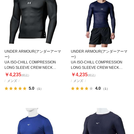
UNDER ARMOUR(アンダーアーマ
UNDER ARMOUR(アンダーアーマ
ー)
ー)
UA ISO-CHILL COMPRESSION
UA ISO-CHILL COMPRESSION
LONG SLEEVE CREW NECK
LONG SLEEVE CREW NECK
SHIRT
SHIRT
￥4,235
￥4,235
(税込)
(税込)
メンズ
メンズ
5.0
4.0
（1）
（1）