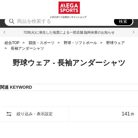
スポーツ
アウトドア
ブランド
アイテム
から探す
から探す
から探す
から探す
メガスポーツ公式オンラインショップ
検索
7/28(火)に発生した地震による一部店舗 臨時休業のお知らせ
総合TOP
>
競技・スポーツ
>
野球・ソフトボール
>
野球ウェア
>
長袖アンダーシャツ
野球ウェア - 長袖アンダーシャツ
関連 KEYWORD
141
絞り込み・表示設定
件