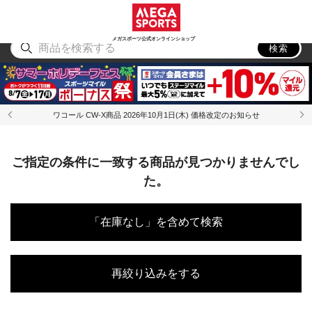
スポーツ
アウトドア
ブランド
アイテム
から探す
から探す
から探す
から探す
メガスポーツ公式オンラインショップ
検索
ワコール CW-X商品 2026年10月1日(木) 価格改定のお知らせ
ご指定の条件に一致する商品が見つかりませんでし
た。
「在庫なし」を含めて検索
再絞り込みをする