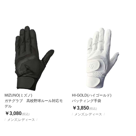
MIZUNO(ミズノ)
HI-GOLD(ハイゴールド)
ガチグラブ 高校野球ルール対応モ
バッティング手袋
デル
￥3,850
(税込)
￥3,080
(税込)
メンズ,レディース
メンズ,レディース