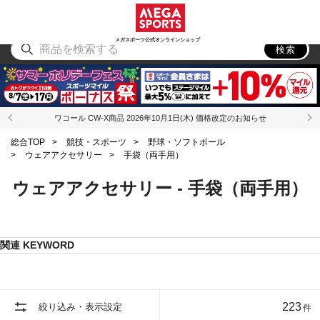
スポーツ
アウトドア
ブランド
アイテム
から探す
から探す
から探す
から探す
メガスポーツ公式オンラインショップ
検索
ワコール CW-X商品 2026年10月1日(木) 価格改定のお知らせ
総合TOP
>
競技・スポーツ
>
野球・ソフトボール
>
ウェアアクセサリー
>
手袋（両手用）
ウェアアクセサリー - 手袋（両手用）
関連 KEYWORD
223
絞り込み・表示設定
件