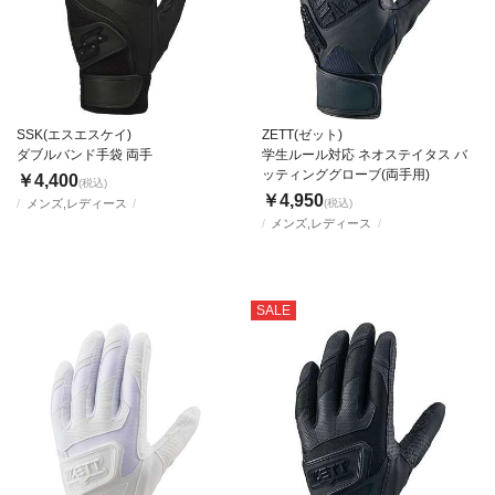
SSK(エスエスケイ)
ZETT(ゼット)
ダブルバンド手袋 両手
学生ルール対応 ネオステイタス バ
ッティンググローブ(両手用)
￥4,400
(税込)
￥4,950
メンズ,レディース
(税込)
メンズ,レディース
SALE