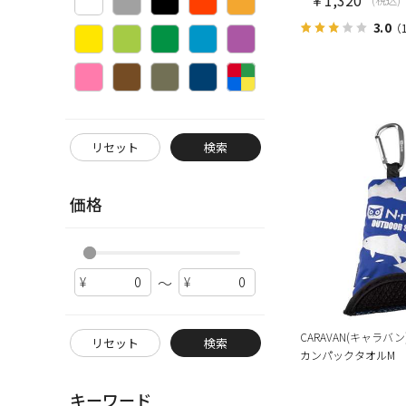
3.0
（
リセット
検索
価格
～
CARAVAN(キャラバン
リセット
検索
カンパックタオルM
キーワード