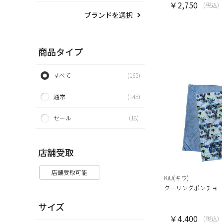
￥2,750
(税込)
ブランドを選択
商品タイプ
すべて
(163)
通常
(145)
セール
(18)
店舗受取
店舗受取可能
KiU(キウ)
クーリングポンチョ
サイズ
￥4,400
(税込)