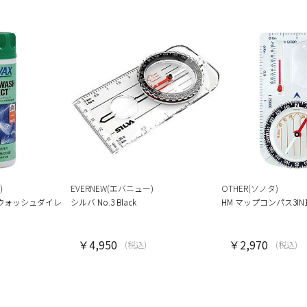
)
EVERNEW(エバニュー)
OTHER(ソノタ)
ウォッシュダイレ
シルバ No.3 Black
HM マップコンパス3IN
￥4,950
￥2,970
(税込)
(税込)