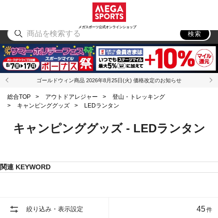
スポーツ
アウトドア
ブランド
アイテム
から探す
から探す
から探す
から探す
メガスポーツ公式オンラインショップ
検索
ゴールドウィン商品 2026年8月25日(火) 価格改定のお知らせ
総合TOP
>
アウトドアレジャー
>
登山・トレッキング
>
キャンピンググッズ
>
LEDランタン
キャンピンググッズ - LEDランタン
関連 KEYWORD
45
絞り込み・表示設定
件