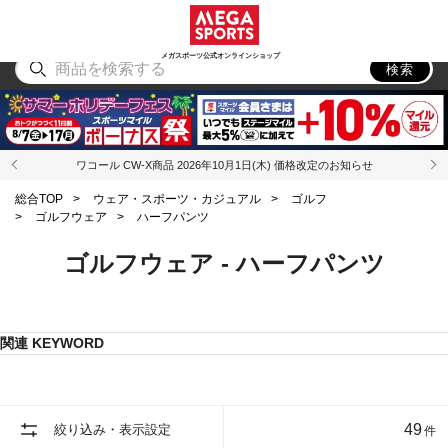
スポーツ
アウトドア
ブランド
アイテム
から探す
から探す
から探す
から探す
メガスポーツ公式オンラインショップ
検索
ワコール CW-X商品 2026年10月1日(木) 価格改定のお知らせ
総合TOP
>
ウェア・スポーツ・カジュアル
>
ゴルフ
>
ゴルフウェア
>
ハーフパンツ
ゴルフウェア - ハーフパンツ
関連 KEYWORD
49
絞り込み・表示設定
件