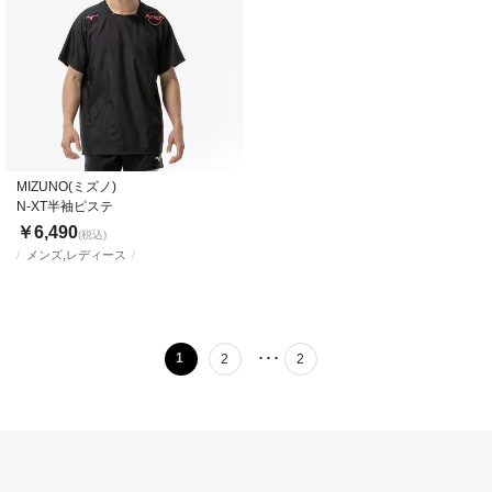
MIZUNO(ミズノ)
N-XT半袖ピステ
￥6,490
(税込)
メンズ,レディース
･･･
1
2
2