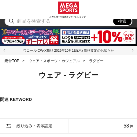
スポーツ
アウトドア
ブランド
アイテム
から探す
から探す
から探す
から探す
メガスポーツ公式オンラインショップ
検索
ワコール CW-X商品 2026年10月1日(木) 価格改定のお知らせ
総合TOP
>
ウェア・スポーツ・カジュアル
>
ラグビー
ウェア - ラグビー
関連 KEYWORD
58
絞り込み・表示設定
件