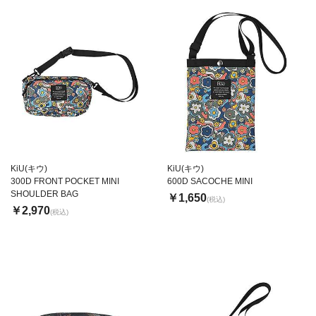
KiU(キウ)
KiU(キウ)
300D FRONT POCKET MINI
600D SACOCHE MINI
SHOULDER BAG
￥1,650
(税込)
￥2,970
(税込)