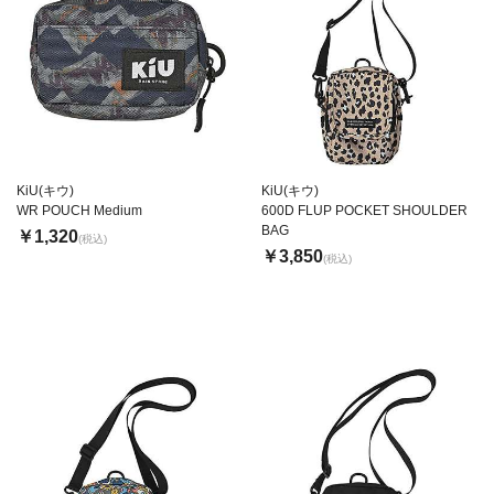
KiU(キウ)
KiU(キウ)
WR POUCH Medium
600D FLUP POCKET SHOULDER
BAG
￥1,320
(税込)
￥3,850
(税込)