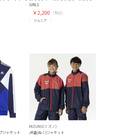
GIRLS
￥2,200
(税込)
ジュニア
MIZUNO(ミズノ)
ップジャケット
JR温(ぬく)ジャケット