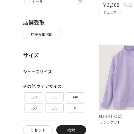
セール
(59)
￥3,300
(税込)
ジュニア
店舗受取
店舗受取可能
サイズ
シューズサイズ
その他 ウェアサイズ
120
130
140
150
160
M
REPIPI(レピピ)
TJ ジャケット
リセット
検索