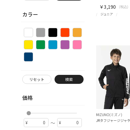
￥3,190
(税込)
カラー
ジュニア
リセット
検索
価格
MIZUNO(ミズノ)
JRタフジャージジャ
～