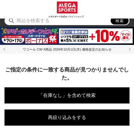
スポーツ
アウトドア
ブランド
アイテム
から探す
から探す
から探す
から探す
メガスポーツ公式オンラインショップ
検索
ワコール CW-X商品 2026年10月1日(木) 価格改定のお知らせ
ご指定の条件に一致する商品が見つかりませんでし
た。
「在庫なし」を含めて検索
再絞り込みをする