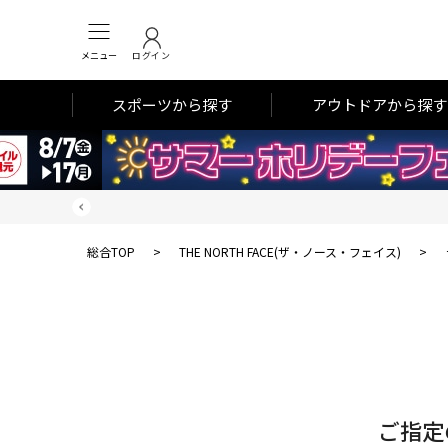
メニュー
ログイン
スポーツから探す
アウトドアから探す
総合TOP
>
THE NORTH FACE(ザ・ノース・フェイス)
>
対
象
件
数
ご指定