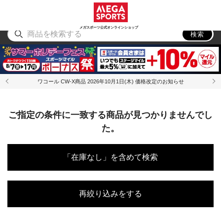
スポーツ
アウトドア
ブランド
アイテム
から探す
から探す
から探す
から探す
メガスポーツ公式オンラインショップ
検索
ワコール CW-X商品 2026年10月1日(木) 価格改定のお知らせ
ご指定の条件に一致する商品が見つかりませんでし
た。
「在庫なし」を含めて検索
再絞り込みをする