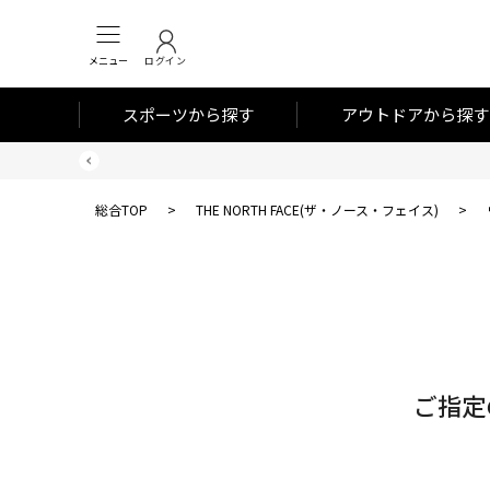
メニュー
ログイン
スポーツから探す
アウトドアから探す
総合TOP
>
THE NORTH FACE(ザ・ノース・フェイス)
>
対
象
件
数
ご指定
0
件