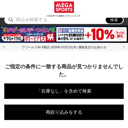
スポーツ
アウトドア
ブランド
アイテム
から探す
から探す
から探す
から探す
メガスポーツ公式オンラインショップ
検索
ワコール CW-X商品 2026年10月1日(木) 価格改定のお知らせ
ご指定の条件に一致する商品が見つかりませんでし
た。
「在庫なし」を含めて検索
再絞り込みをする