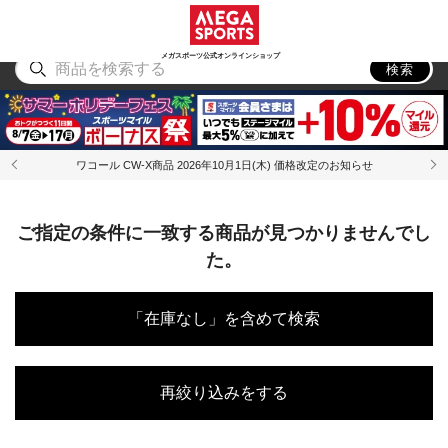
スポーツ
アウトドア
ブランド
アイテム
から探す
から探す
から探す
から探す
メガスポーツ公式オンラインショップ
検索
ワコール CW-X商品 2026年10月1日(木) 価格改定のお知らせ
ご指定の条件に一致する商品が見つかりませんでし
た。
「在庫なし」を含めて検索
再絞り込みをする