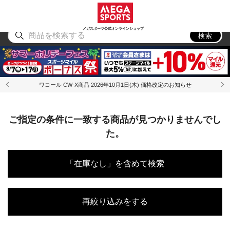
スポーツ
アウトドア
ブランド
アイテム
から探す
から探す
から探す
から探す
メガスポーツ公式オンラインショップ
検索
ワコール CW-X商品 2026年10月1日(木) 価格改定のお知らせ
ご指定の条件に一致する商品が見つかりませんでし
た。
「在庫なし」を含めて検索
再絞り込みをする