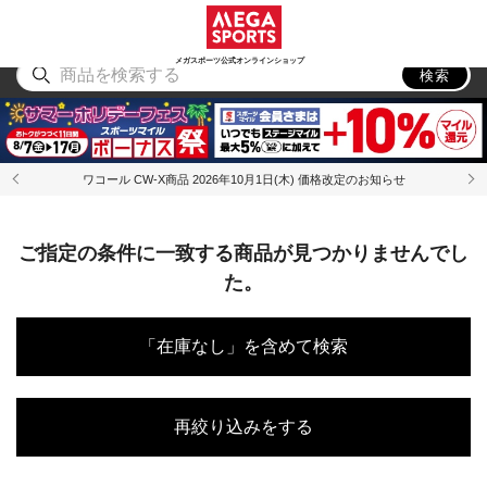
スポーツ
アウトドア
ブランド
アイテム
から探す
から探す
から探す
から探す
メガスポーツ公式オンラインショップ
検索
ワコール CW-X商品 2026年10月1日(木) 価格改定のお知らせ
ご指定の条件に一致する商品が見つかりませんでし
た。
「在庫なし」を含めて検索
再絞り込みをする