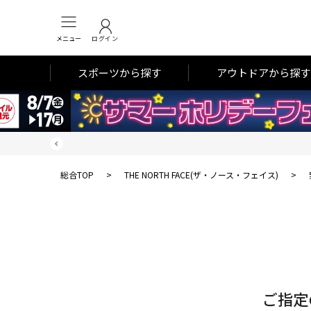
メニュー
ログイン
スポーツから探す
アウトドアから探す
総合TOP
>
THE NORTH FACE(ザ・ノース・フェイス)
>
対
象
件
数
ご指定