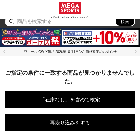
スポーツ
アウトドア
ブランド
アイテム
から探す
から探す
から探す
から探す
メガスポーツ公式オンラインショップ
検索
ワコール CW-X商品 2026年10月1日(木) 価格改定のお知らせ
ご指定の条件に一致する商品が見つかりませんでし
た。
「在庫なし」を含めて検索
再絞り込みをする