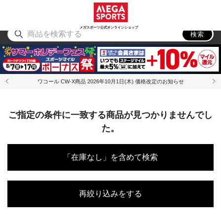
スポーツ
アウトドア
ブランド
アイテム
から探す
から探す
から探す
から探す
メガスポーツ公式オンラインショップ
検索
ワコール CW-X商品 2026年10月1日(木) 価格改定のお知らせ
ご指定の条件に一致する商品が見つかりませんでし
た。
「在庫なし」を含めて検索
再絞り込みをする