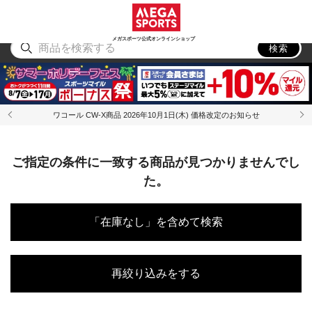
スポーツ
アウトドア
ブランド
アイテム
から探す
から探す
から探す
から探す
メガスポーツ公式オンラインショップ
検索
ワコール CW-X商品 2026年10月1日(木) 価格改定のお知らせ
ご指定の条件に一致する商品が見つかりませんでし
た。
「在庫なし」を含めて検索
再絞り込みをする