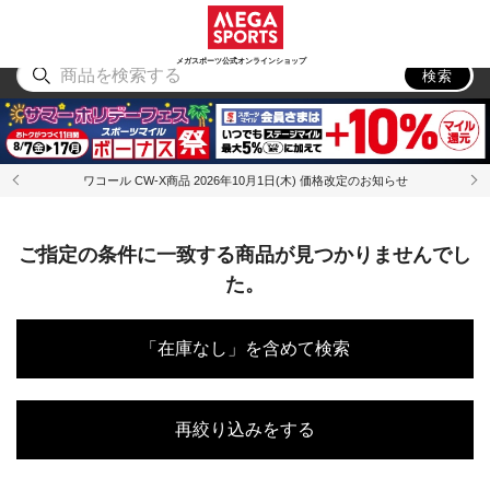
スポーツ
アウトドア
ブランド
アイテム
から探す
から探す
から探す
から探す
メガスポーツ公式オンラインショップ
検索
ワコール CW-X商品 2026年10月1日(木) 価格改定のお知らせ
ご指定の条件に一致する商品が見つかりませんでし
た。
「在庫なし」を含めて検索
再絞り込みをする