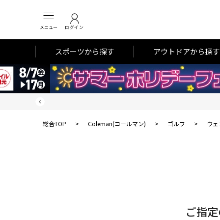
メニュー
ログイン
スポーツから探す
アウトドアから探す
総合TOP
>
Coleman(コールマン)
>
ゴルフ
>
ウェ
対
象
件
数
ご指定