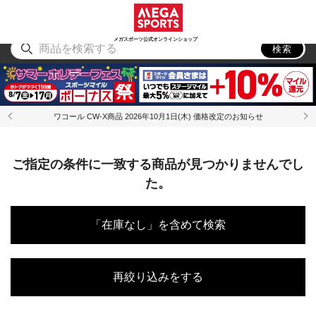
スポーツ
アウトドア
ブランド
アイテム
から探す
から探す
から探す
から探す
メガスポーツ公式オンラインショップ
検索
ワコール CW-X商品 2026年10月1日(木) 価格改定のお知らせ
ご指定の条件に一致する商品が見つかりませんでし
た。
「在庫なし」を含めて検索
再絞り込みをする