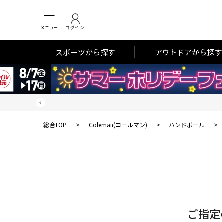
メニュー
ログイン
スポーツから探す
アウトドアから探す
総合TOP
>
Coleman(コールマン)
>
ハンドボール
>
対
象
件
数
ご指定