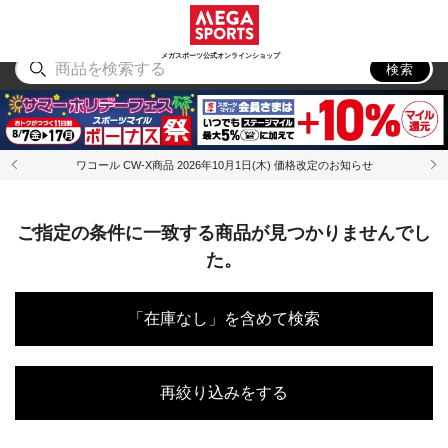
スポーツ
アウトドア
ブランド
アイテム
から探す
から探す
から探す
から探す
メガスポーツ公式オンラインショップ
検索
ワコール CW-X商品 2026年10月1日(木) 価格改定のお知らせ
ご指定の条件に一致する商品が見つかりませんでし
た。
「在庫なし」を含めて検索
再絞り込みをする