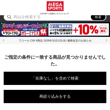
スポーツ
アウトドア
ブランド
アイテム
から探す
から探す
から探す
から探す
メガスポーツ公式オンラインショップ
検索
ワコール CW-X商品 2026年10月1日(木) 価格改定のお知らせ
ご指定の条件に一致する商品が見つかりませんでし
た。
「在庫なし」を含めて検索
再絞り込みをする