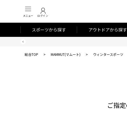
メニュー
ログイン
スポーツから探す
アウトドアから探す
総合TOP
>
MAMMUT(マムート)
>
ウィンタースポーツ
対
象
件
数
ご指定
0
件