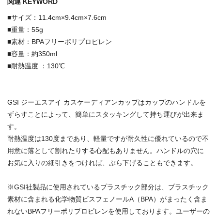
関連 KEYWORD
■サイズ：11.4cm×9.4cm×7.6cm
■重量：55g
■素材：BPAフリーポリプロピレン
■容量：約350ml
■耐熱温度 ：130℃
GSI ジーエスアイ カスケーディアンカップはカップのハンドルを
ずらすことによって、簡単にスタッキングして持ち運びが出来ま
す。
耐熱温度は130度まであり、軽量ですが耐久性に優れているので不
用意に落として割れたりする心配もありません。ハンドルの穴に
お気に入りの細引きをつければ、ぶら下げることもできます。
※GSI社製品に使用されているプラスチック部分は、プラスチック
素材に含まれる化学物質ビスフェノールA（BPA）がまったく含ま
れないBPAフリーポリプロピレンを使用しております。ユーザーの