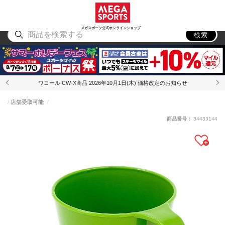
スポーツ
アウトドア
ブランド
アイテム
から探す
から探す
から探す
から探す
メガスポーツ公式オンラインショップ
検索
ワコール CW-X商品 2026年10月1日(木) 価格改定のお知らせ
店舗受取可能
商品番号：
34433144