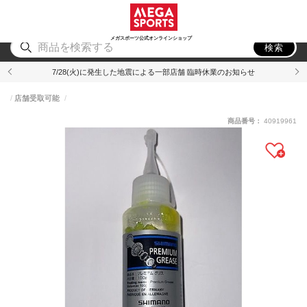
スポーツ
アウトドア
ブランド
アイテム
から探す
から探す
から探す
から探す
メガスポーツ公式オンラインショップ
検索
7/28(火)に発生した地震による一部店舗 臨時休業のお知らせ
店舗受取可能
商品番号：
40919961