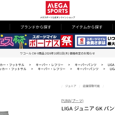
メガスポーツ公式オンラインショップ
ブランドから探す
アイテムから探す
ワコール CW-X商品 2026年10月1日(木) 価格改定のお知らせ
カー・フットサル
>
キーパー・レフリー
>
キーパーパンツ
>
LIG
ッカー・フットサル
>
キーパー・レフリー
>
キーパーパンツ
>
LI
ジュニア
店舗受取可能
PUMA(プーマ)
LIGA ジュニア GK 