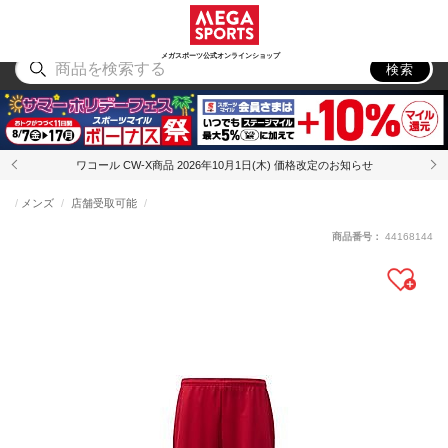
スポーツ
アウトドア
ブランド
アイテム
から探す
から探す
から探す
から探す
メガスポーツ公式オンラインショップ
検索
ワコール CW-X商品 2026年10月1日(木) 価格改定のお知らせ
メンズ
店舗受取可能
商品番号：
44168144