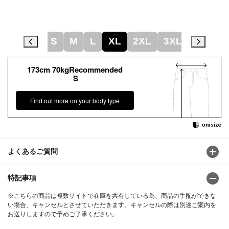
2XS
XS
S
M
L
XL
2XL
3XL
4XL
173cm 70kgRecommended
S
Find out more on your body type
よくあるご質問
特記事項
※こちらの商品は複数サイトで在庫を共有している為、商品の手配ができな
い場合、キャンセルとさせていただきます。キャンセルの際は別途ご案内を
お送りしますので予めご了承ください。