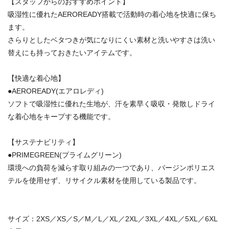
【スタッフからのおすすめポイント】
吸湿性に優れたAEROREADY搭載で活動時の着心地を快適に保ち
ます。
さらりとしたベタつきが気になりにくい素材と洗いやすさは洗い
替えにも持っておきたいアイテムです。
【快適な着心地】
●AEROREADY(エアロレディ)
ソフトで吸湿性に優れた生地が、汗を素早く吸収・発散しドライ
な着心地をキープする機能です。
【サステナビリティ】
●PRIMEGREEN(プライムグリーン)
環境への負荷を減らす取り組みの一つであり、バージンポリエス
テルを使用せず、リサイクル素材を使用している製品です。
サイズ：2XS／XS／S／M／L／XL／2XL／3XL／4XL／5XL／6XL