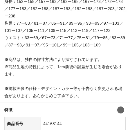
身長：152ー158／157ー163／162ー168／167ー173／172ー178
／177ー183／182ー188／187ー193／192ー198／197ー203／202
ー208
胸囲：77ー83／81ー87／85ー91／89ー95／93ー99／97ー103／
101ー107／105ー111／109ー115／113ー119／117ー123
ウエスト：63ー69／67ー73／71ー77／75ー81／79ー85／83ー89
／87ー93／91ー97／95ー101／99ー105／103ー109
※商品は、独自の採寸方法により採寸されています。
※商品生地の特性によって、1cm前後の誤差が生じる場合があり
ます。
※掲載画像の仕様・デザイン・カラー等が予告なく変更される場
合があります。あらかじめご了承下さい。
特徴
商品番号
44168144