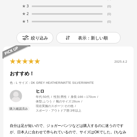
★
3
(0)
★
2
(0)
★
1
(0)
絞り込み
表示：新しい順
2025.4.2
おすすめ！
色：L
サイズ：DK GREY HEATHER/MATTE SILVER/WHITE
ヒロ
年代:
50代
性別:
男性
身長:
166～170cm
体型:
ふつう
靴のサイズ:
26cm
現在実施のスポーツ:
その他
スポーツ・アウトドア歴:
3年以上
自分は足が短いので、ジョガーパンツなどは購入するのに迷うのです
が、日本人に合わせて作られているので、サイズはOKでした。(ちなみ