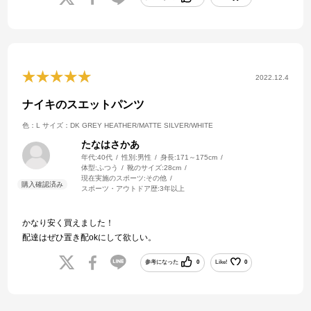
2022.12.4
ナイキのスエットパンツ
色：L
サイズ：DK GREY HEATHER/MATTE SILVER/WHITE
たなはさかあ
年代:
40代
性別:
男性
身長:
171～175cm
体型:
ふつう
靴のサイズ:
28cm
現在実施のスポーツ:
その他
スポーツ・アウトドア歴:
3年以上
かなり安く買えました！
配達はぜひ置き配okにして欲しい。
参考になった
0
Like!
0