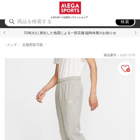
スポーツ
アウトドア
ブランド
アイテム
から探す
から探す
から探す
から探す
メガスポーツ公式オンラインショップ
検索
7/28(火)に発生した地震による一部店舗 臨時休業のお知らせ
メンズ
店舗受取可能
商品番号：
62877378