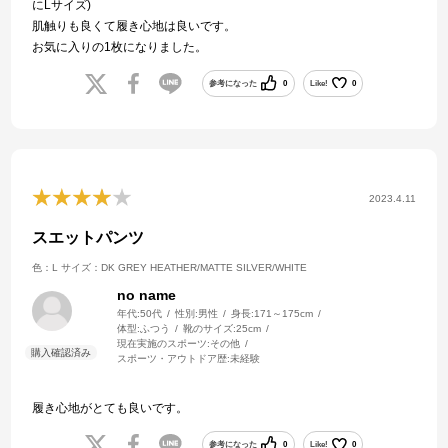
にLサイズ)
肌触りも良くて履き心地は良いです。
お気に入りの1枚になりました。
参考になった
0
Like!
0
2023.4.11
スエットパンツ
色：L
サイズ：DK GREY HEATHER/MATTE SILVER/WHITE
no name
年代:
50代
性別:
男性
身長:
171～175cm
体型:
ふつう
靴のサイズ:
25cm
現在実施のスポーツ:
その他
スポーツ・アウトドア歴:
未経験
履き心地がとても良いです。
参考になった
0
Like!
0