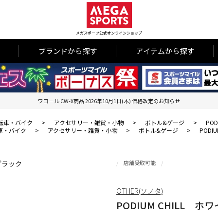
メガスポーツ公式オンラインショップ
ブランドから探す
アイテムから探す
ワコール CW-X商品 2026年10月1日(木) 価格改定のお知らせ
転車・バイク
>
アクセサリー・雑貨・小物
>
ボトル&ゲージ
>
PO
車・バイク
>
アクセサリー・雑貨・小物
>
ボトル&ゲージ
>
PODI
店舗受取可能
OTHER(ソノタ)
PODIUM CHILL 