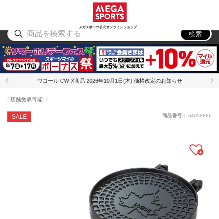
スポーツ
アウトドア
ブランド
アイテム
から探す
から探す
から探す
から探す
メガスポーツ公式オンラインショップ
検索
ワコール CW-X商品 2026年10月1日(木) 価格改定のお知らせ
店舗受取可能
商品番号：
64058886
SALE