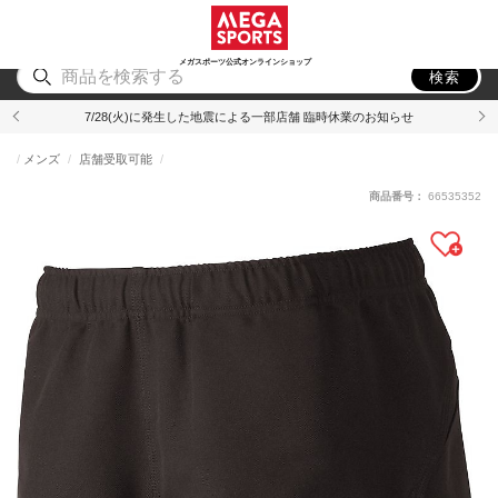
スポーツ
アウトドア
ブランド
アイテム
から探す
から探す
から探す
から探す
メガスポーツ公式オンラインショップ
検索
7/28(火)に発生した地震による一部店舗 臨時休業のお知らせ
メンズ
店舗受取可能
商品番号：
66535352