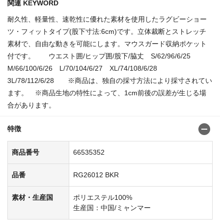
関連 KEYWORD
耐久性、軽量性、速乾性に優れた素材を使用したラグビーショー
ツ・フィットタイプ(股下寸法:6cm)です。立体裁断とストレッチ
素材で、自由な動きを可能にします。マウスガード収納ポケット
付です。 ウエスト囲/ヒップ囲/股下/脇丈 S/62/96/6/25
M/66/100/6/26 L/70/104/6/27 XL/74/108/6/28
3L/78/112/6/28 ※商品は、独自の採寸方法により採寸されてい
ます。 ※商品生地の特性によって、1cm前後の誤差が生じる場
合があります。
特徴
商品番号
66535352
品番
RG26012 BKR
素材・生産国
ポリエステル100%
生産国：中国/ミャンマー