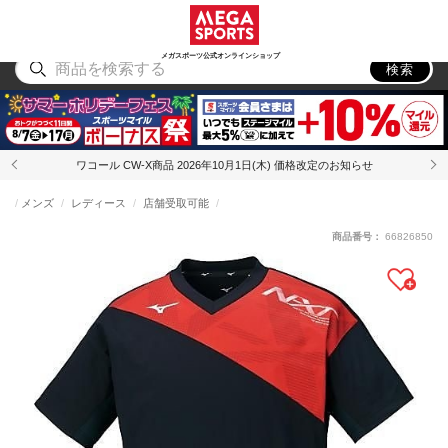
スポーツ
アウトドア
ブランド
アイテム
から探す
から探す
から探す
から探す
メガスポーツ公式オンラインショップ
検索
ワコール CW-X商品 2026年10月1日(木) 価格改定のお知らせ
メンズ
レディース
店舗受取可能
商品番号：
66826850