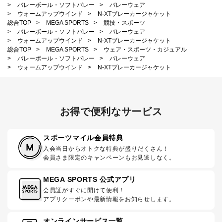
>
バレーボール・ソフトバレー
>
バレーウェア
>
ウォームアップウインド
>
N-XTブレーカージャケット
総合TOP
>
MEGA SPORTS
>
競技・スポーツ
>
バレーボール・ソフトバレー
>
バレーウェア
>
ウォームアップウインド
>
N-XTブレーカージャケット
総合TOP
>
MEGA SPORTS
>
ウェア・スポーツ・カジュアル
>
バレーボール・ソフトバレー
>
バレーウェア
>
ウォームアップウインド
>
N-XTブレーカージャケット
お得で便利なサービス
スポーツマイル会員特典
入会当日からオトクな特典が盛りだくさん！
会員さま限定のキャンペーンもお見逃しなく。
MEGA SPORTS 公式アプリ
会員証がすぐに開けて便利！
アプリクーポンや最新情報をお知らせします。
オンラインサービス一覧