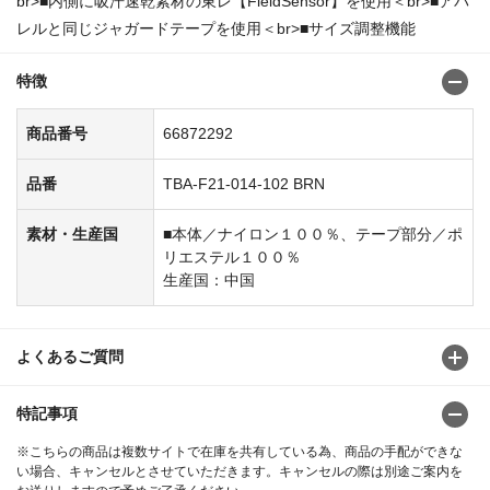
br>■内側に吸汗速乾素材の東レ【FieldSensor】を使用＜br>■アパ
レルと同じジャガードテープを使用＜br>■サイズ調整機能
特徴
商品番号
66872292
品番
TBA-F21-014-102 BRN
素材・生産国
■本体／ナイロン１００％、テープ部分／ポ
リエステル１００％
生産国：中国
よくあるご質問
特記事項
※こちらの商品は複数サイトで在庫を共有している為、商品の手配ができな
い場合、キャンセルとさせていただきます。キャンセルの際は別途ご案内を