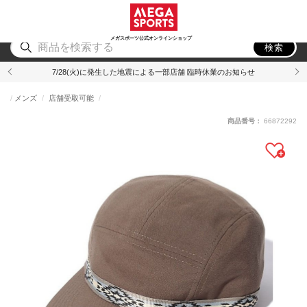
スポーツ
アウトドア
ブランド
アイテム
から探す
から探す
から探す
から探す
メガスポーツ公式オンラインショップ
検索
7/28(火)に発生した地震による一部店舗 臨時休業のお知らせ
メンズ
店舗受取可能
商品番号：
66872292