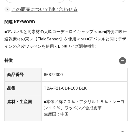
この商品について問い合わせる
関連 KEYWORD
■アパレルと同素材の太畝コーデュロイキャップ＜br>■内側に吸汗
速乾素材の東レ【FieldSensor】を使用＜br>■アパレルと同じデザ
インの合皮ワッペンを使用＜br>■サイズ調整機能
特徴
商品番号
66872300
品番
TBA-F21-014-103 BLK
素材・生産国
■本体／綿７０％・アクリル１８％・レーヨ
ン１２％、ワッペン／合成皮革
生産国：中国