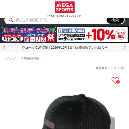
スポーツ
アウトドア
ブランド
アイテム
から探す
から探す
から探す
から探す
メガスポーツ公式オンラインショップ
検索
ワコール CW-X商品 2026年10月1日(木) 価格改定のお知らせ
メンズ
店舗受取可能
商品番号：
66872300