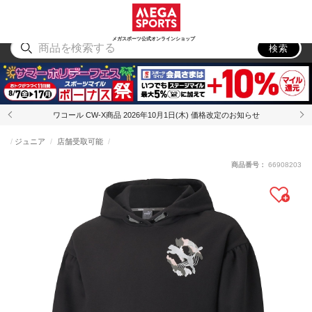
スポーツ
アウトドア
ブランド
アイテム
から探す
から探す
から探す
から探す
メガスポーツ公式オンラインショップ
検索
ワコール CW-X商品 2026年10月1日(木) 価格改定のお知らせ
ジュニア
店舗受取可能
商品番号：
66908203