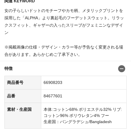
関連 KEYWORD
女の子らしいドットのモチーフやカモ柄、メタリックプリントを
採用した「ALPHA」より裏起毛のフーデットスウェット。リラッ
クスフィット、ギャザーの入ったスリーブがフェミニンなデザイ
ン
※掲載画像の仕様・デザイン・カラー等が予告なく変更される場
合があります。あらかじめご了承下さい。
特徴
商品番号
66908203
品番
84677601
素材・生産国
本体:コットン68% ポリエステル32% リブ:
コットン96% ポリウレタン4% フー
生産国：バングラデシュ/Bangladesh