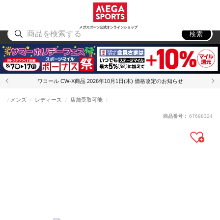
スポーツ
アウトドア
ブランド
アイテム
から探す
から探す
から探す
から探す
メガスポーツ公式オンラインショップ
検索
ワコール CW-X商品 2026年10月1日(木) 価格改定のお知らせ
メンズ
レディース
店舗受取可能
商品番号：
67698324