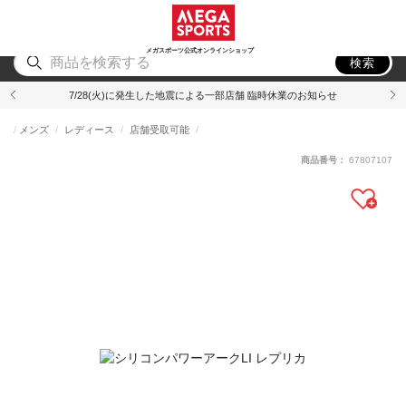
スポーツ
アウトドア
ブランド
アイテム
から探す
から探す
から探す
から探す
メガスポーツ公式オンラインショップ
検索
7/28(火)に発生した地震による一部店舗 臨時休業のお知らせ
メンズ
レディース
店舗受取可能
商品番号：
67807107