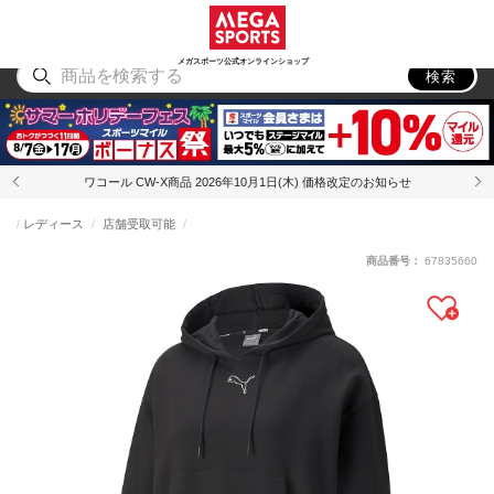
スポーツ
アウトドア
ブランド
アイテム
から探す
から探す
から探す
から探す
メガスポーツ公式オンラインショップ
検索
ワコール CW-X商品 2026年10月1日(木) 価格改定のお知らせ
レディース
店舗受取可能
商品番号：
67835660