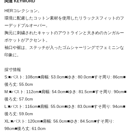
関連 KEYWORD
HERコレクション。
環境に配慮したコットン素材を使用したリラックスフィットのフ
ーデッドプルオーバー。
胸元に刺繍されたキャットのアウトラインと大きめのカンガルー
ポケットがアクセント。
袖口や裾は、ステッチが入ったゴムシャーリングでフェミニンな
印象に。
採寸情報
S:■バスト: 108cm■肩幅: 53.0cm■ゆき: 80.0cm■すそ周り: 86cm■
後ろ丈: 55.0cm
M:■バスト: 112cm■肩幅: 54.0cm■ゆき: 81.5cm■すそ周り: 90cm■
後ろ丈: 57.0cm
L:■バスト: 116cm■肩幅: 55.0cm■ゆき: 83.0cm■すそ周り: 94cm■
後ろ丈: 59.0cm
XL:■バスト: 120cm■肩幅: 56.0cm■ゆき: 84.5cm■すそ周り:
98cm■後ろ丈: 61.0cm