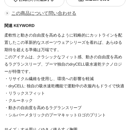
この商品について問い合わせる
関連 KEYWORD
柔軟性と動きの自由度を高めるように戦略的にカットラインを配
置したこの革新的なスポーツウェアシリーズを着れば、あらゆる
期待を超える準備は万端です。
このアイテムは、クラシックなフィット感、動きの自由度を高め
るラグランスリーブ、プーマ独自のdryCELL吸水速乾テクノロジ
ーが特徴です。
・リサイクル繊維を使用し、環境への影響を軽減
・dryCELL: 独自の吸水速乾機能で運動中の衣服内もドライで快適
・リラックスフィット
・クルーネック
・動きの自由度を高めるラグランスリーブ
・シルバーメタリックのプーマキャットロゴのプリント
サイズ：すそ周り／ゆき／後ろ丈／胸囲