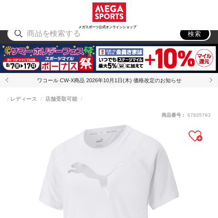
スポーツ
アウトドア
ブランド
アイテム
から探す
から探す
から探す
から探す
メガスポーツ公式オンラインショップ
検索
ワコール CW-X商品 2026年10月1日(木) 価格改定のお知らせ
レディース
店舗受取可能
商品番号：
67835793