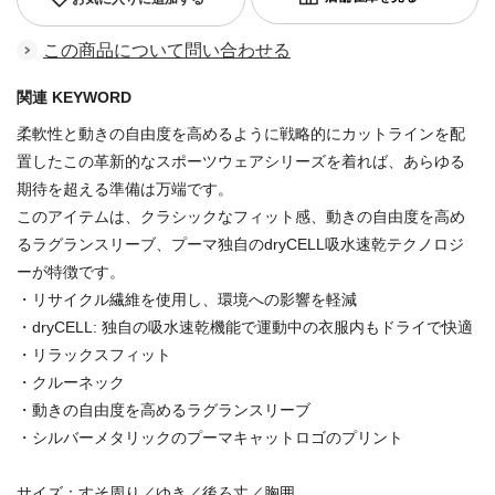
この商品について問い合わせる
関連 KEYWORD
柔軟性と動きの自由度を高めるように戦略的にカットラインを配
置したこの革新的なスポーツウェアシリーズを着れば、あらゆる
期待を超える準備は万端です。
このアイテムは、クラシックなフィット感、動きの自由度を高め
るラグランスリーブ、プーマ独自のdryCELL吸水速乾テクノロジ
ーが特徴です。
・リサイクル繊維を使用し、環境への影響を軽減
・dryCELL: 独自の吸水速乾機能で運動中の衣服内もドライで快適
・リラックスフィット
・クルーネック
・動きの自由度を高めるラグランスリーブ
・シルバーメタリックのプーマキャットロゴのプリント
サイズ：すそ周り／ゆき／後ろ丈／胸囲