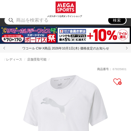
スポーツ
アウトドア
ブランド
アイテム
から探す
から探す
から探す
から探す
メガスポーツ公式オンラインショップ
検索
ワコール CW-X商品 2026年10月1日(木) 価格改定のお知らせ
レディース
店舗受取可能
商品番号：
67835801