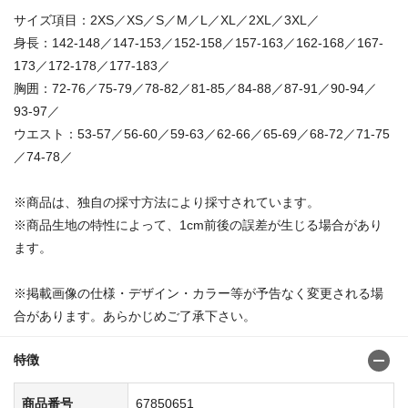
サイズ項目：2XS／XS／S／M／L／XL／2XL／3XL／
身長：142-148／147-153／152-158／157-163／162-168／167-
173／172-178／177-183／
胸囲：72-76／75-79／78-82／81-85／84-88／87-91／90-94／
93-97／
ウエスト：53-57／56-60／59-63／62-66／65-69／68-72／71-75
／74-78／
※商品は、独自の採寸方法により採寸されています。
※商品生地の特性によって、1cm前後の誤差が生じる場合があり
ます。
※掲載画像の仕様・デザイン・カラー等が予告なく変更される場
合があります。あらかじめご了承下さい。
特徴
商品番号
67850651