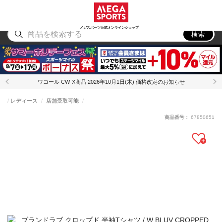
スポーツ
アウトドア
ブランド
アイテム
から探す
から探す
から探す
から探す
メガスポーツ公式オンラインショップ
検索
ワコール CW-X商品 2026年10月1日(木) 価格改定のお知らせ
レディース
店舗受取可能
商品番号：
67850651