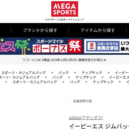
メガスポーツ公式オンラインショップ
ブランドから探す
アイテムから探す
ワコール CW-X商品 2026年10月1日(木) 価格改定のお知らせ
スポーツ・カジュアルバッグ
>
バッグ
>
ナップサック
>
イーピー
ポーツ・カジュアルバッグ
>
バッグ
>
ナップサック
>
イーピーエス
>
スポーツ・カジュアルバッグ
>
バッグ
>
ナップサック
>
店舗受取可能
adidas(アディダス)
イーピーエス ジムバッ