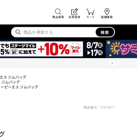
商品検索
会員登録
カート
店舗情報
検索
エス ジムバッグ
 ジムバッグ
イーピーエス ジムバッグ
商品番号：
67854877
グ