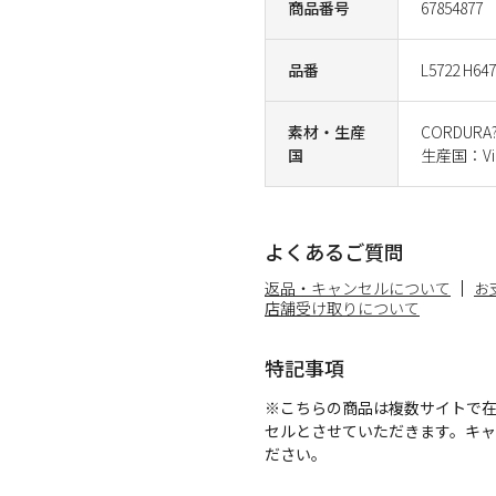
商品番号
67854877
品番
L5722 H64
素材・生産
CORDUR
国
生産国：Vi
よくあるご質問
返品・キャンセルについて
お
店舗受け取りについて
特記事項
※こちらの商品は複数サイトで
セルとさせていただきます。キ
ださい。