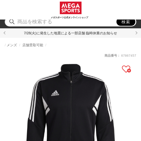
スポーツ
アウトドア
ブランド
アイテム
から探す
から探す
から探す
から探す
メガスポーツ公式オンラインショップ
検索
7/28(火)に発生した地震による一部店舗 臨時休業のお知らせ
メンズ
店舗受取可能
商品番号：
67867457